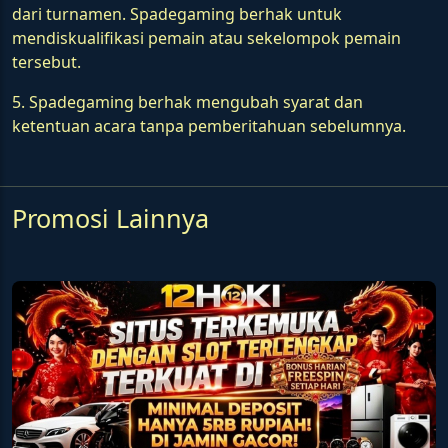
dari turnamen. Spadegaming berhak untuk
mendiskualifikasi pemain atau sekelompok pemain
tersebut.
5. Spadegaming berhak mengubah syarat dan
ketentuan acara tanpa pemberitahuan sebelumnya.
Promosi Lainnya