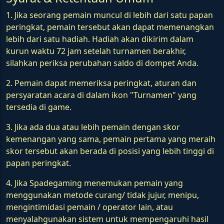
1. Jika seorang pemain muncul di lebih dari satu papan
peringkat, pemain tersebut akan dapat memenangkan
lebih dari satu hadiah. Hadiah akan dikirim dalam
kurun waktu 72 jam setelah turnamen berakhir,
silahkan periksa perubahan saldo di dompet Anda.
2. Pemain dapat memeriksa peringkat, aturan dan
persyaratan acara di dalam ikon "Turnamen" yang
tersedia di game.
3. Jika ada dua atau lebih pemain dengan skor
kemenangan yang sama, pemain pertama yang meraih
skor tersebut akan berada di posisi yang lebih tinggi di
papan peringkat.
4. Jika Spadegaming menemukan pemain yang
menggunakan metode curang/ tidak jujur, menipu,
mengintimidasi pemain / operator lain, atau
menyalahgunakan sistem untuk mempengaruhi hasil