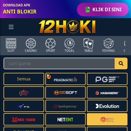
DOWNLOAD APK
KLIK DI SINI
ANTI BLOKIR
SLOT
CASINO
SPORT
TOGEL
TABLE
FISHING
COCK
Semua