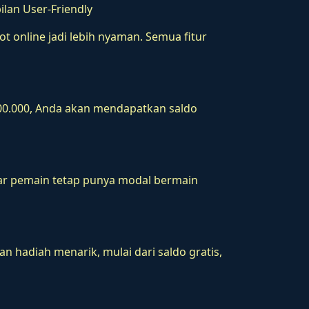
lan User-Friendly
online jadi lebih nyaman. Semua fitur
100.000, Anda akan mendapatkan saldo
ar pemain tetap punya modal bermain
 hadiah menarik, mulai dari saldo gratis,