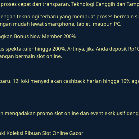
iproses cepat dan transparan. Teknologi Canggih dan Tampi
gan teknologi terbaru yang membuat proses bermain slot 
dengan mudah lewat smartphone, tablet, maupun PC.
tungkan Bonus New Member 200%
 spektakuler hingga 200%. Artinya, jika Anda deposit Rp
ngan bermain slot online.
 baru. 12Hoki menyediakan cashback harian hingga 10% ag
n mengadakan promo slot online dan event eksklusif dengan
ki Koleksi Ribuan Slot Online Gacor