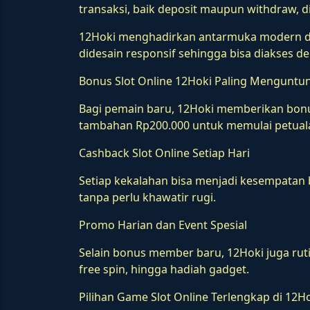
transaksi, baik deposit maupun withdraw, d
12Hoki menghadirkan antarmuka modern den
didesain responsif sehingga bisa diakses 
Bonus Slot Online 12Hoki Paling Mengun
Bagi pemain baru, 12Hoki memberikan bonus
tambahan Rp200.000 untuk memulai petuala
Cashback Slot Online Setiap Hari
Setiap kekalahan bisa menjadi kesempatan
tanpa perlu khawatir rugi.
Promo Harian dan Event Spesial
Selain bonus member baru, 12Hoki juga ruti
free spin, hingga hadiah gadget.
Pilihan Game Slot Online Terlengkap di 12Ho