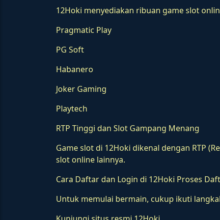
12Hoki menyediakan ribuan game slot online 
Pragmatic Play
PG Soft
Habanero
Joker Gaming
Playtech
RTP Tinggi dan Slot Gampang Menang
Game slot di 12Hoki dikenal dengan RTP (Re
slot online lainnya.
Cara Daftar dan Login di 12Hoki Proses Da
Untuk memulai bermain, cukup ikuti langkah
Kunjungi situs resmi 12Hoki.