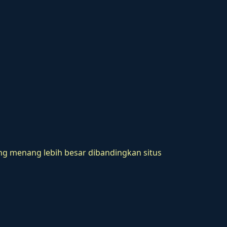
ang menang lebih besar dibandingkan situs