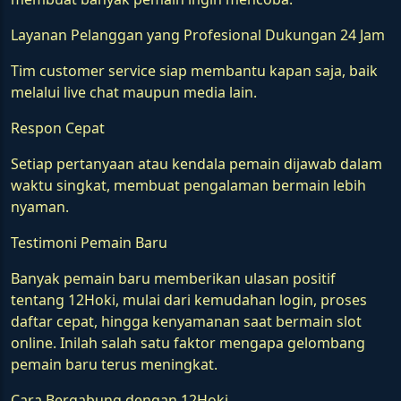
Layanan Pelanggan yang Profesional Dukungan 24 Jam
Tim customer service siap membantu kapan saja, baik
melalui live chat maupun media lain.
Respon Cepat
Setiap pertanyaan atau kendala pemain dijawab dalam
waktu singkat, membuat pengalaman bermain lebih
nyaman.
Testimoni Pemain Baru
Banyak pemain baru memberikan ulasan positif
tentang 12Hoki, mulai dari kemudahan login, proses
daftar cepat, hingga kenyamanan saat bermain slot
online. Inilah salah satu faktor mengapa gelombang
pemain baru terus meningkat.
Cara Bergabung dengan 12Hoki