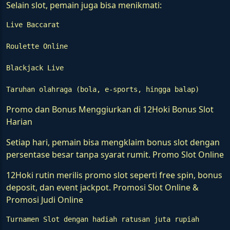
Selain slot, pemain juga bisa menikmati:
Live Baccarat

Roulette Online

Blackjack Live

Promo dan Bonus Menggiurkan di 12Hoki Bonus Slot
Harian
Setiap hari, pemain bisa mengklaim bonus slot dengan
persentase besar tanpa syarat rumit. Promo Slot Online
12Hoki rutin merilis promo slot seperti free spin, bonus
deposit, dan event jackpot. Promosi Slot Online &
Promosi Judi Online
Turnamen Slot dengan hadiah ratusan juta rupiah
