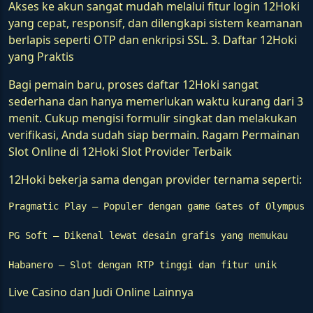
Akses ke akun sangat mudah melalui fitur login 12Hoki
yang cepat, responsif, dan dilengkapi sistem keamanan
berlapis seperti OTP dan enkripsi SSL. 3. Daftar 12Hoki
yang Praktis
Bagi pemain baru, proses daftar 12Hoki sangat
sederhana dan hanya memerlukan waktu kurang dari 3
menit. Cukup mengisi formulir singkat dan melakukan
verifikasi, Anda sudah siap bermain. Ragam Permainan
Slot Online di 12Hoki Slot Provider Terbaik
12Hoki bekerja sama dengan provider ternama seperti:
Pragmatic Play – Populer dengan game Gates of Olympus d
PG Soft – Dikenal lewat desain grafis yang memukau

Live Casino dan Judi Online Lainnya