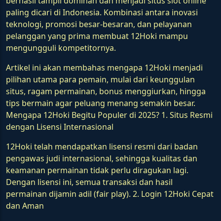
berhasil tampil dominan dan menjadi situs slot online
paling dicari di Indonesia. Kombinasi antara inovasi
teknologi, promosi besar-besaran, dan pelayanan
pelanggan yang prima membuat 12Hoki mampu
mengungguli kompetitornya.
Artikel ini akan membahas mengapa 12Hoki menjadi
pilihan utama para pemain, mulai dari keunggulan
situs, ragam permainan, bonus menggiurkan, hingga
tips bermain agar peluang menang semakin besar.
Mengapa 12Hoki Begitu Populer di 2025? 1. Situs Resmi
dengan Lisensi Internasional
12Hoki telah mendapatkan lisensi resmi dari badan
pengawas judi internasional, sehingga kualitas dan
keamanan permainan tidak perlu diragukan lagi.
Dengan lisensi ini, semua transaksi dan hasil
permainan dijamin adil (fair play). 2. Login 12Hoki Cepat
dan Aman