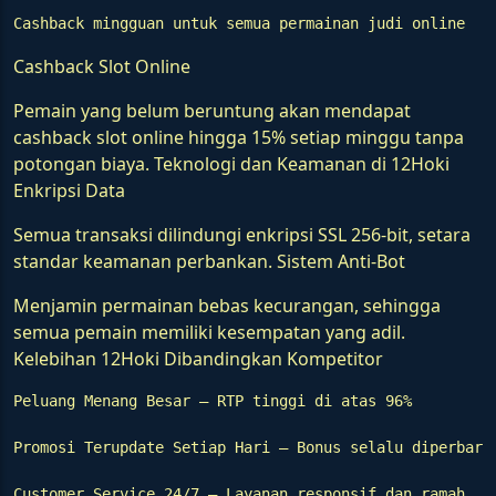
Cashback Slot Online
Pemain yang belum beruntung akan mendapat
cashback slot online hingga 15% setiap minggu tanpa
potongan biaya. Teknologi dan Keamanan di 12Hoki
Enkripsi Data
Semua transaksi dilindungi enkripsi SSL 256-bit, setara
standar keamanan perbankan. Sistem Anti-Bot
Menjamin permainan bebas kecurangan, sehingga
semua pemain memiliki kesempatan yang adil.
Kelebihan 12Hoki Dibandingkan Kompetitor
Peluang Menang Besar – RTP tinggi di atas 96%

Promosi Terupdate Setiap Hari – Bonus selalu diperbarui
Customer Service 24/7 – Layanan responsif dan ramah
