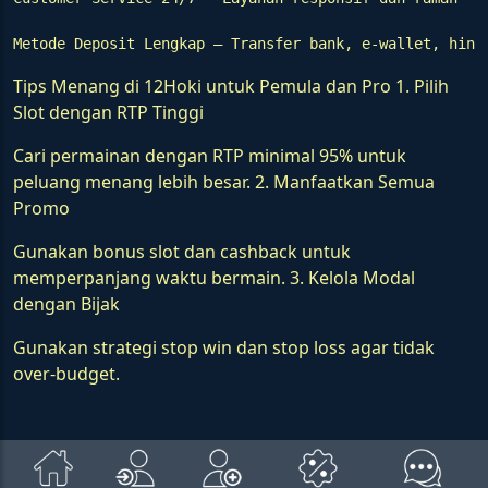
Tips Menang di 12Hoki untuk Pemula dan Pro 1. Pilih
Slot dengan RTP Tinggi
Cari permainan dengan RTP minimal 95% untuk
peluang menang lebih besar. 2. Manfaatkan Semua
Promo
Gunakan bonus slot dan cashback untuk
memperpanjang waktu bermain. 3. Kelola Modal
dengan Bijak
Gunakan strategi stop win dan stop loss agar tidak
over-budget.