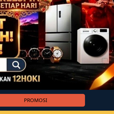
PROMOSI