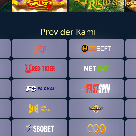
Provider Kami