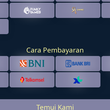
Cara Pembayaran
Temui Kami