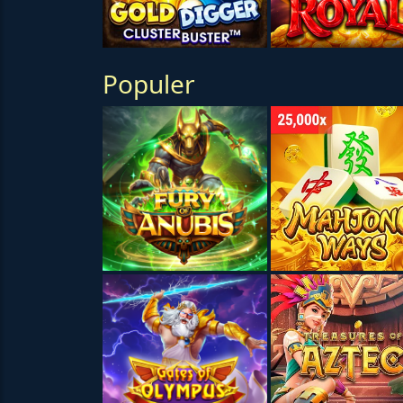
Populer