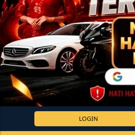
LOGIN