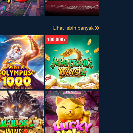
Lihat lebih banyak