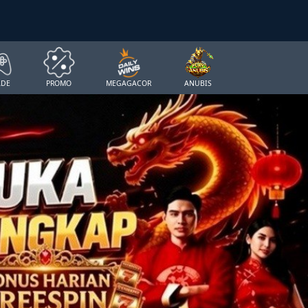
ADE
PROMO
MEGAGACOR
ANUBIS