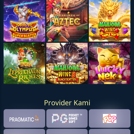
Provider Kami