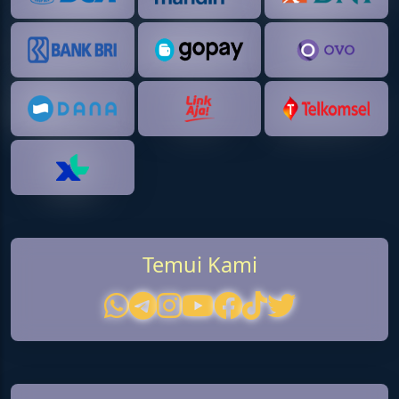
Temui Kami