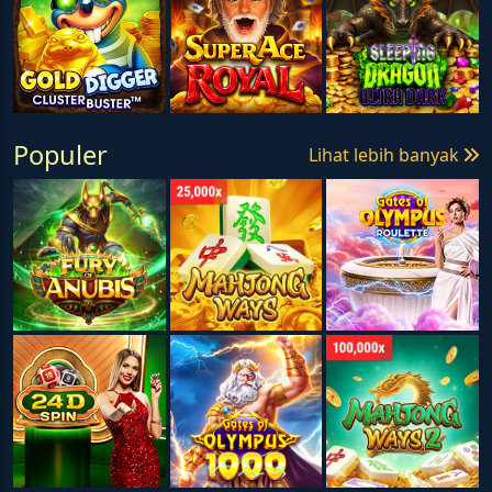
Populer
Lihat lebih banyak