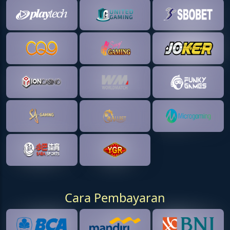
Cara Pembayaran