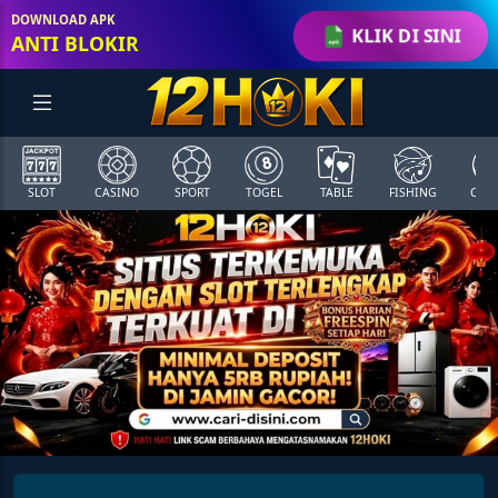
DOWNLOAD APK
KLIK DI SINI
ANTI BLOKIR
SLOT
CASINO
SPORT
TOGEL
TABLE
FISHING
COCK